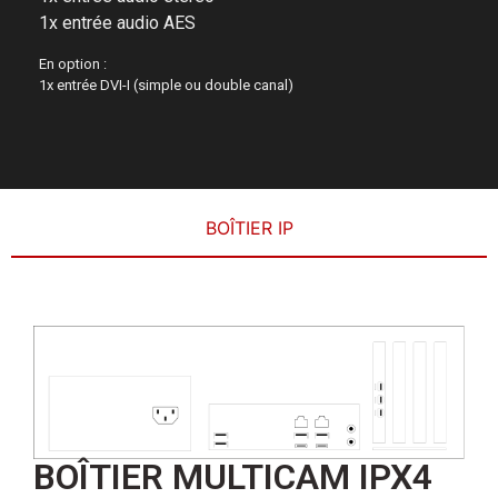
1x entrée audio AES
En option :
1x entrée DVI-I (simple ou double canal)
BOÎTIER IP
BOÎTIER MULTICAM IPX4