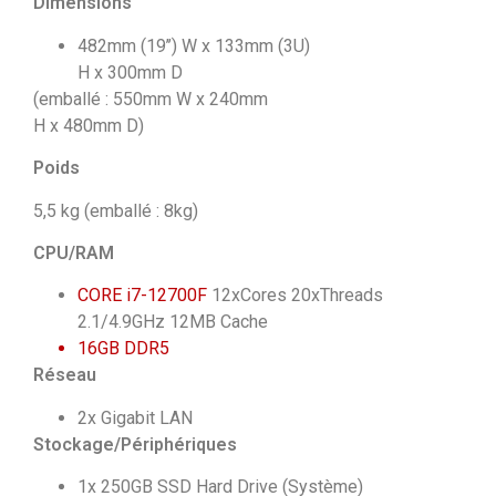
Dimensions
482mm (19’’) W x 133mm (3U)
H x 300mm D
(emballé : 550mm W x 240mm
H x 480mm D)
Poids
5,5 kg (emballé : 8kg)
CPU/RAM
CORE i7-12700F
12xCores 20xThreads
2.1/4.9GHz 12MB Cache
16GB DDR5
Réseau
2x Gigabit LAN
Stockage/Périphériques
1x 250GB SSD Hard Drive (Système)