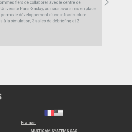
mmes fiers de collaborer avec le centre de
’Université Paris-Saclay, où nous avons mis en place
a permis le développement d’une infrastructure
à la simulation, 3 salles de débriefing et 2
S
France:
MULTICAM SYSTEMS SAS