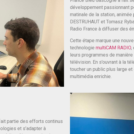
France Bleu Gascogne a fait se
développement passionnant p
matinale de la station, animé
DESTRUHAUT et Tomasz Ryba de
Radio France à diffuser des émi
Cette étape marque une nouvel
technologie
multiCAM RADIO
,
leurs programmes de manière t
télévision. En s’ouvrant à la 
toucher un public plus large et
multimédia enrichie.
it partie des efforts continus
ologies et s’adapter à