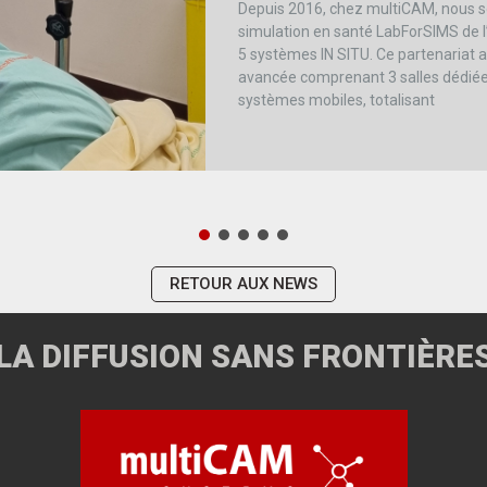
Depuis 2016, chez multiCAM, nous so
simulation en santé LabForSIMS de l
5 systèmes IN SITU. Ce partenariat 
avancée comprenant 3 salles dédiées 
systèmes mobiles, totalisant
RETOUR AUX NEWS
LA DIFFUSION SANS FRONTIÈRE