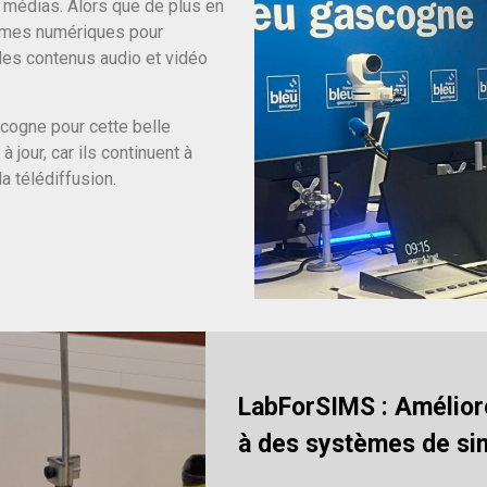
 médias. Alors que de plus en
ormes numériques pour
 des contenus audio et vidéo
scogne pour cette belle
 jour, car ils continuent à
a télédiffusion.
LabForSIMS : Amélior
à des systèmes de si